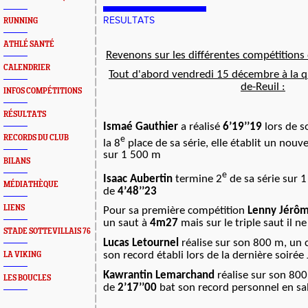
RESULTATS
RUNNING
ATHLÉ SANTÉ
Revenons sur les différentes compétitions
CALENDRIER
Tout d'abord vendredi 15 décembre à la q
de-Reuil :
INFOS COMPÉTITIONS
RÉSULTATS
Ismaé Gauthier
a réalisé
6’19’’19
lors de s
RECORDS DU CLUB
e
la 8
place de sa série, elle établit un nou
sur 1 500 m
BILANS
e
Isaac Aubertin
termine 2
de sa série sur 
MÉDIATHÈQUE
de
4’48’’23
LIENS
Pour sa première compétition
Lenny Jérô
un saut à
4m27
mais sur le triple
saut il n
STADE SOTTEVILLAIS 76
Lucas Letournel
réalise sur son 800 m, un
son record établi lors de la dernière soiré
LA VIKING
Kawrantin Lemarchand
réalise sur son 80
LES BOUCLES
de
2’17’’00
bat son record personnel en sa