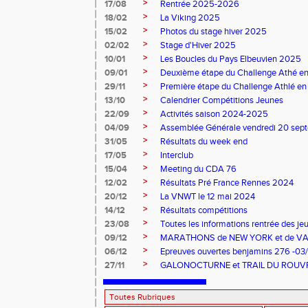
>
17/08
Rentrée 2025-2026
>
18/02
La Viking 2025
>
15/02
Photos du stage hiver 2025
>
02/02
Stage d'Hiver 2025
>
10/01
Les Boucles du Pays Elbeuvien 2025
>
09/01
Deuxième étape du Challenge Athé en
>
29/11
Première étape du Challenge Athlé en
>
13/10
Calendrier Compétitions Jeunes
>
22/09
Activités saison 2024-2025
>
04/09
Assemblée Générale vendredi 20 sep
>
31/05
Résultats du week end
>
17/05
Interclub
>
15/04
Meeting du CDA 76
>
12/02
Résultats Pré France Rennes 2024
>
20/12
La VNWT le 12 mai 2024
>
14/12
Résultats compétitions
>
23/08
Toutes les informations rentrée des je
>
09/12
MARATHONS de NEW YORK et de V
>
06/12
Epreuves ouvertes benjamins 276 -03
>
27/11
GALONOCTURNE et TRAIL DU ROUV