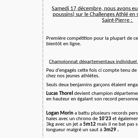
Samedi 17 décembre, nous avons eu l
poussins) sur le Challenges Athlé en 
Saint-Pierre :
Première compétition pour la plupart de ces
bientôt en ligne.
Championnat départementaux individuel 
Peu d’engagés cette fois ci compte tenu de 
chez nos jeunes athlètes.
Seuls deux benjamins garçons étaient enga
Lucas Thorel
devient champion départemen
en hauteur en égalant son record personn
Logan Morin
a battu plusieurs records per
haies avec un chrono de
10’23
et égalemen
3kg
avec un jet a
5m12
mais il ne bat pas 
longueur malgré un saut à
3m29 .