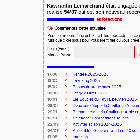
Kawrantin Lemarchand
était engagée s
réalise
54’87
qui est son nouveau reco
les Réactions
Commentez cette actualité
Pour commenter une actualité il faut posséder un compt
rubrique ci-dessous pour vous identifier ou vous crée
Login (Email)
:
Mot de Passe
:
>
17/08
Rentrée 2025-2026
>
18/02
La Viking 2025
>
15/02
Photos du stage hiver 2025
>
02/02
Stage d'Hiver 2025
>
10/01
Les Boucles du Pays Elbeuvien 2025
>
09/01
Deuxième étape du Challenge Athé en
>
29/11
Première étape du Challenge Athlé en
>
13/10
Calendrier Compétitions Jeunes
>
22/09
Activités saison 2024-2025
>
04/09
Assemblée Générale vendredi 20 sep
>
17/05
Interclub