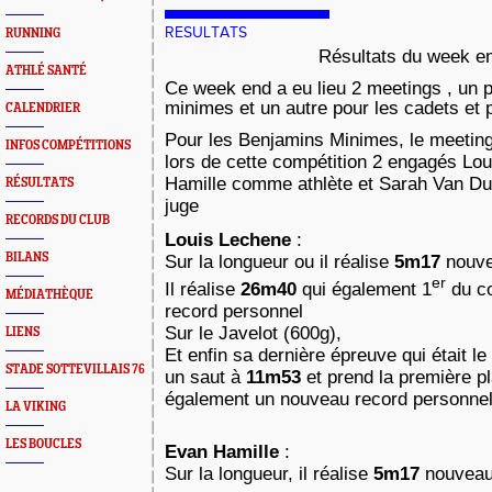
RESULTATS
RUNNING
Résultats du week e
ATHLÉ SANTÉ
Ce week end a eu lieu 2 meetings , un p
minimes et un autre pour les cadets et 
CALENDRIER
Pour les Benjamins Minimes, le meeting 
INFOS COMPÉTITIONS
lors de cette compétition 2 engagés Lo
Hamille comme athlète et Sarah Van D
RÉSULTATS
juge
RECORDS DU CLUB
Louis Lechene
:
BILANS
Sur la longueur ou il réalise
5m17
nouve
er
Il réalise
26m40
qui également 1
du co
MÉDIATHÈQUE
record personnel
Sur le Javelot (600g),
LIENS
Et enfin sa dernière épreuve qui était le t
STADE SOTTEVILLAIS 76
un saut à
11m53
et prend la première p
également un nouveau record personne
LA VIKING
LES BOUCLES
Evan Hamille
:
Sur la longueur, il réalise
5m17
nouveau