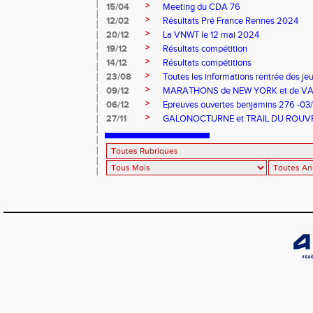
>
15/04
Meeting du CDA 76
>
12/02
Résultats Pré France Rennes 2024
>
20/12
La VNWT le 12 mai 2024
>
19/12
Résultats compétition
>
14/12
Résultats compétitions
>
23/08
Toutes les informations rentrée des je
>
09/12
MARATHONS de NEW YORK et de V
>
06/12
Epreuves ouvertes benjamins 276 -03
>
27/11
GALONOCTURNE et TRAIL DU ROUV