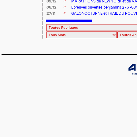
>
09/12
MARATHONS de NEW YORK et de V
>
06/12
Epreuves ouvertes benjamins 276 -03
>
27/11
GALONOCTURNE et TRAIL DU ROUV