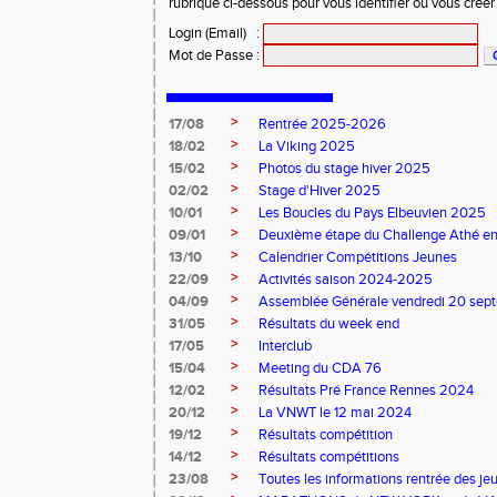
rubrique ci-dessous pour vous identifier ou vous crée
Login (Email)
:
Mot de Passe
:
>
17/08
Rentrée 2025-2026
>
18/02
La Viking 2025
>
15/02
Photos du stage hiver 2025
>
02/02
Stage d'Hiver 2025
>
10/01
Les Boucles du Pays Elbeuvien 2025
>
09/01
Deuxième étape du Challenge Athé en
>
13/10
Calendrier Compétitions Jeunes
>
22/09
Activités saison 2024-2025
>
04/09
Assemblée Générale vendredi 20 sep
>
31/05
Résultats du week end
>
17/05
Interclub
>
15/04
Meeting du CDA 76
>
12/02
Résultats Pré France Rennes 2024
>
20/12
La VNWT le 12 mai 2024
>
19/12
Résultats compétition
>
14/12
Résultats compétitions
>
23/08
Toutes les informations rentrée des je