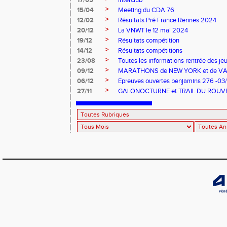
17/05
Interclub
>
15/04
Meeting du CDA 76
>
12/02
Résultats Pré France Rennes 2024
>
20/12
La VNWT le 12 mai 2024
>
19/12
Résultats compétition
>
14/12
Résultats compétitions
>
23/08
Toutes les informations rentrée des je
>
09/12
MARATHONS de NEW YORK et de V
>
06/12
Epreuves ouvertes benjamins 276 -03
>
27/11
GALONOCTURNE et TRAIL DU ROUV