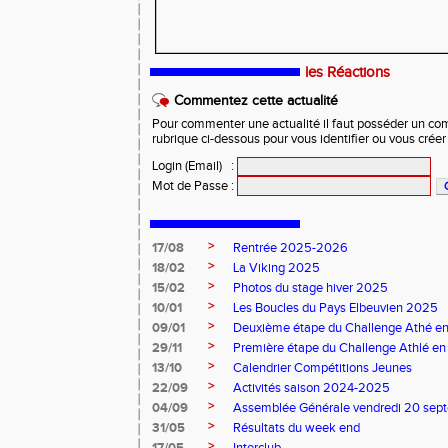
les Réactions
Commentez cette actualité
Pour commenter une actualité il faut posséder un compt
rubrique ci-dessous pour vous identifier ou vous crée
Login (Email)
:
Mot de Passe
:
>
17/08
Rentrée 2025-2026
>
18/02
La Viking 2025
>
15/02
Photos du stage hiver 2025
>
10/01
Les Boucles du Pays Elbeuvien 2025
>
09/01
Deuxième étape du Challenge Athé en
>
29/11
Première étape du Challenge Athlé en
>
13/10
Calendrier Compétitions Jeunes
>
22/09
Activités saison 2024-2025
>
04/09
Assemblée Générale vendredi 20 sep
>
31/05
Résultats du week end
>