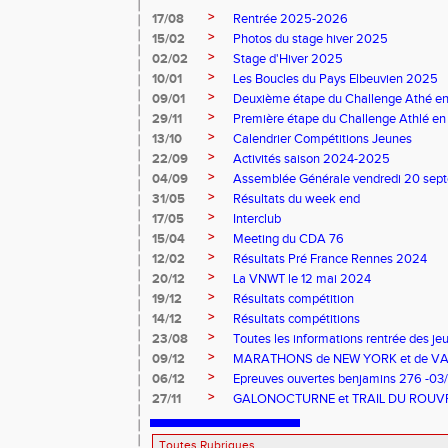
>
17/08
Rentrée 2025-2026
>
15/02
Photos du stage hiver 2025
>
02/02
Stage d'Hiver 2025
>
10/01
Les Boucles du Pays Elbeuvien 2025
>
09/01
Deuxième étape du Challenge Athé en
>
29/11
Première étape du Challenge Athlé en
>
13/10
Calendrier Compétitions Jeunes
>
22/09
Activités saison 2024-2025
>
04/09
Assemblée Générale vendredi 20 sep
>
31/05
Résultats du week end
>
17/05
Interclub
>
15/04
Meeting du CDA 76
>
12/02
Résultats Pré France Rennes 2024
>
20/12
La VNWT le 12 mai 2024
>
19/12
Résultats compétition
>
14/12
Résultats compétitions
>
23/08
Toutes les informations rentrée des je
>
09/12
MARATHONS de NEW YORK et de V
>
06/12
Epreuves ouvertes benjamins 276 -03
>
27/11
GALONOCTURNE et TRAIL DU ROUV