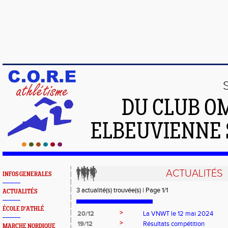
DU CLUB O
ELBEUVIENNE 
ACTUALITÉS
INFOS GENERALES
3 actualité(s) trouvée(s) | Page 1/1
ACTUALITÉS
ÉCOLE D'ATHLÉ
>
20/12
La VNWT le 12 mai 2024
>
19/12
Résultats compétition
MARCHE NORDIQUE