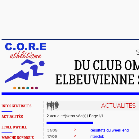
DU CLUB O
ELBEUVIENNE 
ACTUALITÉS
INFOS GENERALES
2 actualité(s) trouvée(s) | Page 1/1
ACTUALITÉS
ÉCOLE D'ATHLÉ
>
31/05
Résultats du week end
>
17/05
Interclub
MARCHE NORDIQUE